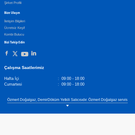
Şirket Profili
Bize Ulaşın
İletişim Bilgileri
Ücretsiz Keşif
Kombi Bulucu
Bizi Takip Edin
Çalışma Saatlerimiz
Hafta İçi
:
09:00 - 18:00
Cumartesi
:
09:00 - 18:00
Özmert Doğalgaz, DemirDöküm Yetkili Satıcısıdır. Özmert Doğalgaz servis
hizmeti sunmamaktadır. Servis, bakım, onarım ve garanti kapsamındaki
işlemler DemirDöküm Yetkili Servis Ağı tarafından yürütülmektedir.
DemirDöküm Servis hizmetleri, Düzce ili dahil tüm yurtta yaygın servis ağı
ile özel donanımlı servis teknikerleri ve yetkili servisleri ile hizmet
vermektedir. Özmert Doğalgaz, DemirDöküm Yetkili satıcısı olarak Düzce
ilinin Merkez ilçesinde müşterilerimize ısıtma, sıcak su ve soğutma