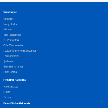
Ürünlerimiz
Kombiler
Radyatörler
Klimalar
VRF Sistemleri
Isı Pompaları
Oda Termostatları
Kazan ve Merkezi Sistemler
Termosifonlar
Şofbenler
Elektrikli Isıtıcılar
Fiyat Listesi
Firmamız Hakkında
Hakkımızda
Galeri
Servis
DemirDöküm Hakkında