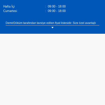
Hafta İçi
:
09:00 - 18:00
Cumartesi
:
09:00 - 18:00
DemirDöküm tarafından tavsiye edilen fiyat listesidir. Size özel avantajlı
fiyat ve kampanyalar hakkında detaylı bilgi almak için iletişim
bölümünden yetkili satıcımız ile irtibata geçebilirsiniz.