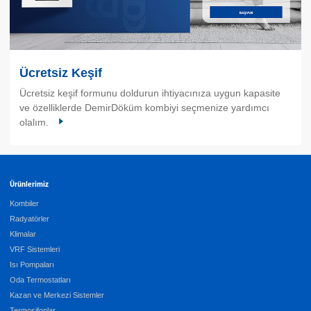
Ücretsiz Keşif
Ücretsiz keşif formunu doldurun ihtiyacınıza uygun kapasite
ve özelliklerde DemirDöküm kombiyi seçmenize yardımcı
olalım.
Ürünlerimiz
Kombiler
Radyatörler
Klimalar
VRF Sistemleri
Isı Pompaları
Oda Termostatları
Kazan ve Merkezi Sistemler
Termosifonlar