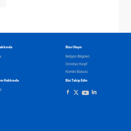
akkında
Bize Ulaşın
a
İletişim Bilgileri
Ücretsiz Keşif
Kombi Bulucu
m Hakkında
Bizi Takip Edin
li