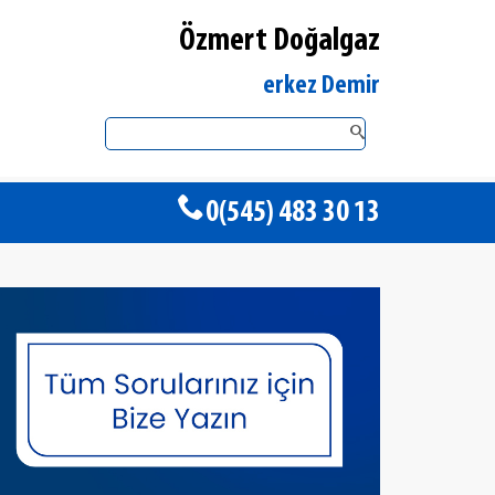
Özmert Doğalgaz
Düzce Merkez DemirDöküm Yetkili Sat
0(545) 483 30 13