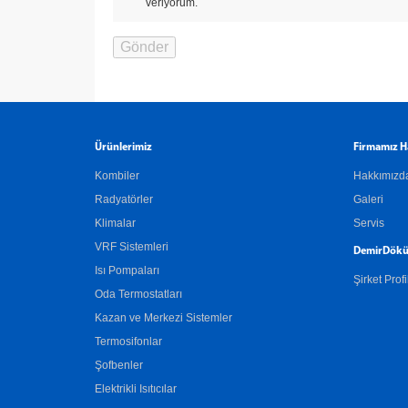
veriyorum.
Ürünlerimiz
Firmamız H
Kombiler
Hakkımızd
Radyatörler
Galeri
Klimalar
Servis
VRF Sistemleri
DemirDökü
Isı Pompaları
Şirket Profi
Oda Termostatları
Kazan ve Merkezi Sistemler
Termosifonlar
Şofbenler
Elektrikli Isıtıcılar