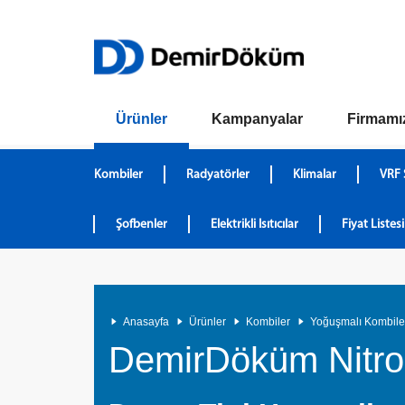
Ürünler
Kampanyalar
Firmamı
Kombiler
Radyatörler
Klimalar
VRF 
Şofbenler
Elektrikli Isıtıcılar
Fiyat Listesi
Anasayfa
Ürünler
Kombiler
Yoğuşmalı Kombile
DemirDöküm Nitro