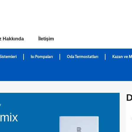
z Hakkında
İletişim
Sistemleri
Isı Pompaları
Oda Termostatları
Kazan ve M
D
r
mix