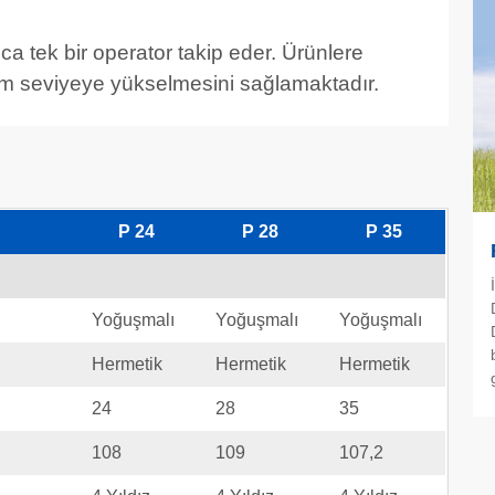
ca tek bir operator takip eder. Ürünlere
um seviyeye yükselmesini sağlamaktadır.
P 24
P 28
P 35
Yoğuşmalı
Yoğuşmalı
Yoğuşmalı
Hermetik
Hermetik
Hermetik
24
28
35
108
109
107,2