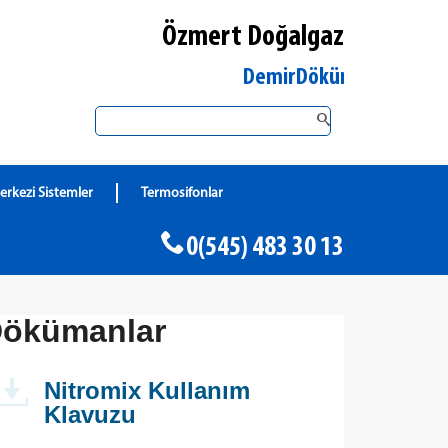
Özmert Doğalgaz
Düzce Merkez DemirDöküm Yetkili Satıcı
erkezi Sistemler
Termosifonlar
0(545) 483 30 13
ökümanlar
Nitromix Kullanım
Klavuzu