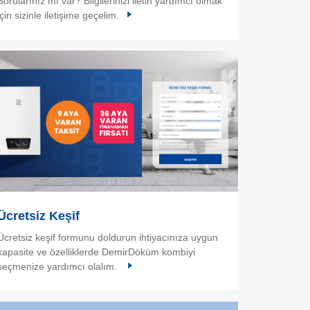
Sorularınız mı var? Bilgilerinizi iletin yardımcı olmak
için sizinle iletişime geçelim.
Ücretsiz Keşif
Ücretsiz keşif formunu doldurun ihtiyacınıza uygun
kapasite ve özelliklerde DemirDöküm kombiyi
seçmenize yardımcı olalım.