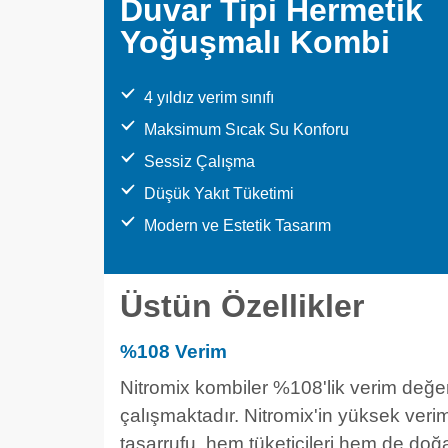
Duvar Tipi Hermetik
Yoğuşmalı Kombi
4 yıldız verim sınıfı
Maksimum Sıcak Su Konforu
Sessiz Çalışma
Düşük Yakıt Tüketimi
Modern ve Estetik Tasarım
Üstün Özellikler
%108 Verim
Nitromix kombiler %108'lik verim değe
çalışmaktadır. Nitromix'in yüksek verim
tasarrufu, hem tüketicileri hem de doğ